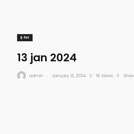
ई-पेपर
13 jan 2024
.
admin
January 13, 2024
16 Views
Shar