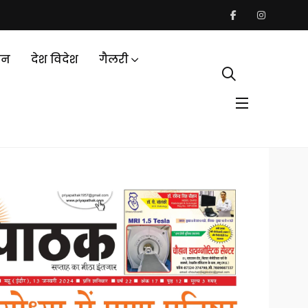
जन
देश विदेश
गैलरी