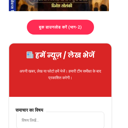
बुक डाउनलोड करें (भाग-2)
हमें न्यूज़ / लेख भेजें
अपनी खबर, लेख या फोटो हमें भेजें। हमारी टीम समीक्षा के बाद
प्रकाशित करेगी।
समाचार का विषय