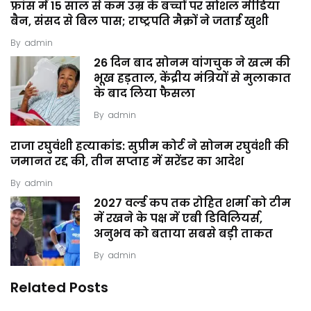
फ्रांस में 15 साल से कम उम्र के बच्चों पर सोशल मीडिया
बैन, संसद से बिल पास; राष्ट्रपति मैक्रों ने जताई खुशी
By
admin
26 दिन बाद सोनम वांगचुक ने खत्म की
भूख हड़ताल, केंद्रीय मंत्रियों से मुलाकात
के बाद लिया फैसला
By
admin
राजा रघुवंशी हत्याकांड: सुप्रीम कोर्ट ने सोनम रघुवंशी की
जमानत रद्द की, तीन सप्ताह में सरेंडर का आदेश
By
admin
2027 वर्ल्ड कप तक रोहित शर्मा को टीम
में रखने के पक्ष में एबी डिविलियर्स,
अनुभव को बताया सबसे बड़ी ताकत
By
admin
Related Posts