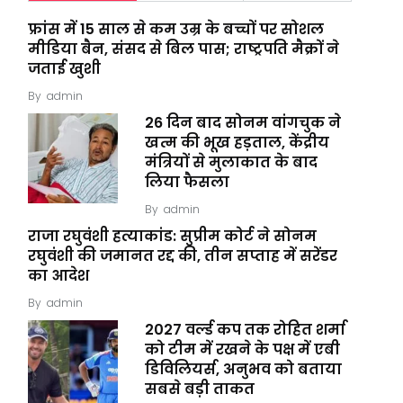
फ्रांस में 15 साल से कम उम्र के बच्चों पर सोशल
मीडिया बैन, संसद से बिल पास; राष्ट्रपति मैक्रों ने
जताई खुशी
By
admin
26 दिन बाद सोनम वांगचुक ने
खत्म की भूख हड़ताल, केंद्रीय
मंत्रियों से मुलाकात के बाद
लिया फैसला
By
admin
राजा रघुवंशी हत्याकांड: सुप्रीम कोर्ट ने सोनम
रघुवंशी की जमानत रद्द की, तीन सप्ताह में सरेंडर
का आदेश
By
admin
2027 वर्ल्ड कप तक रोहित शर्मा
को टीम में रखने के पक्ष में एबी
डिविलियर्स, अनुभव को बताया
सबसे बड़ी ताकत