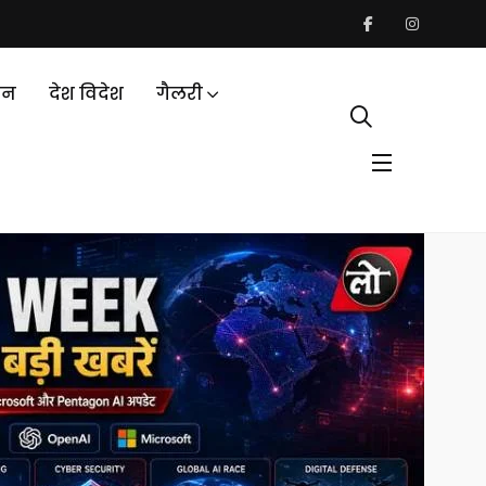
जन
देश विदेश
गैलरी