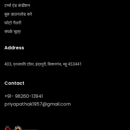
टर्म्स एंड कंडीशन
बुक डाउनलोड करे
फोटो गैलरी
संपर्क सूत्र
Address
403, प्रजापति टॉवर, इंद्रपुरी, किशनगंज, महू 453441
Contact
+91- 98260-13941
priyapathak1957@gmail.com