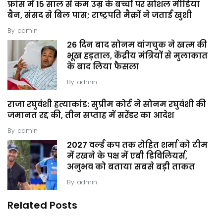
फ्रांस में 15 साल से कम उम्र के बच्चों पर सोशल मीडिया
बैन, संसद से बिल पास; राष्ट्रपति मैक्रों ने जताई खुशी
By
admin
26 दिन बाद सोनम वांगचुक ने खत्म की
भूख हड़ताल, केंद्रीय मंत्रियों से मुलाकात
के बाद लिया फैसला
By
admin
राजा रघुवंशी हत्याकांड: सुप्रीम कोर्ट ने सोनम रघुवंशी की
जमानत रद्द की, तीन सप्ताह में सरेंडर का आदेश
By
admin
2027 वर्ल्ड कप तक रोहित शर्मा को टीम
में रखने के पक्ष में एबी डिविलियर्स,
अनुभव को बताया सबसे बड़ी ताकत
By
admin
Related Posts