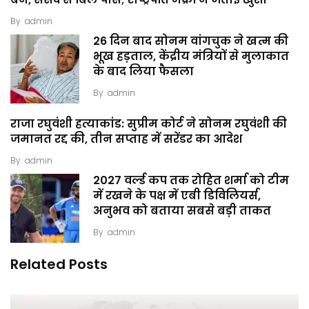
बैन, संसद से बिल पास; राष्ट्रपति मैक्रों ने जताई खुशी
By
admin
26 दिन बाद सोनम वांगचुक ने खत्म की
भूख हड़ताल, केंद्रीय मंत्रियों से मुलाकात
के बाद लिया फैसला
By
admin
राजा रघुवंशी हत्याकांड: सुप्रीम कोर्ट ने सोनम रघुवंशी की
जमानत रद्द की, तीन सप्ताह में सरेंडर का आदेश
By
admin
2027 वर्ल्ड कप तक रोहित शर्मा को टीम
में रखने के पक्ष में एबी डिविलियर्स,
अनुभव को बताया सबसे बड़ी ताकत
By
admin
Related Posts