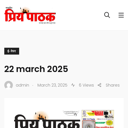
ई-पेपर
22 march 2025
.
admin
March 23, 2025
6 Views
Shares