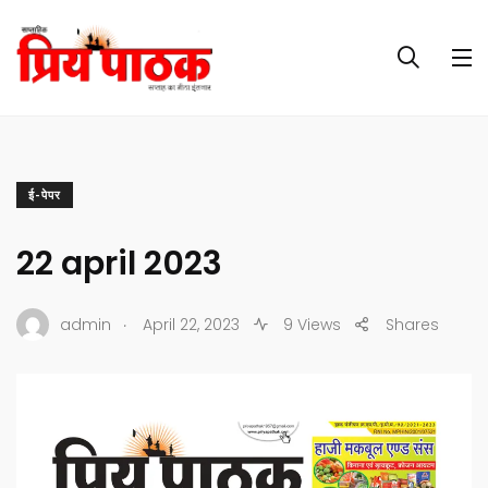
ई-पेपर
22 april 2023
.
admin
April 22, 2023
9 Views
Shares