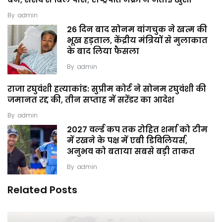
बैन, संसद से बिल पास; राष्ट्रपति मैक्रों ने जताई खुशी
By
admin
26 दिन बाद सोनम वांगचुक ने खत्म की
भूख हड़ताल, केंद्रीय मंत्रियों से मुलाकात
के बाद लिया फैसला
By
admin
राजा रघुवंशी हत्याकांड: सुप्रीम कोर्ट ने सोनम रघुवंशी की
जमानत रद्द की, तीन सप्ताह में सरेंडर का आदेश
By
admin
2027 वर्ल्ड कप तक रोहित शर्मा को टीम
में रखने के पक्ष में एबी डिविलियर्स,
अनुभव को बताया सबसे बड़ी ताकत
By
admin
Related Posts