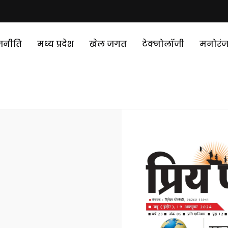
जनीति
मध्य प्रदेश
खेल जगत
टेक्‍नोलॉजी
मनोरं