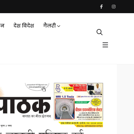
जन
देश विदेश
गैलरी