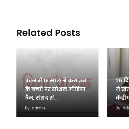
Related Posts
फ्रांस में 15 साल से कम उम्र
26 द
के बच्चों पर सोशल मीडिया
ने खत
बैन, संसद से…
केंद्र
के…
By
admin
By
ad