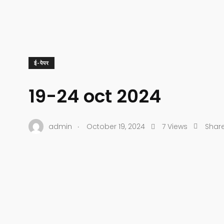
ई-पेपर
19-24 oct 2024
.
admin
October 19, 2024
7 Views
Shar