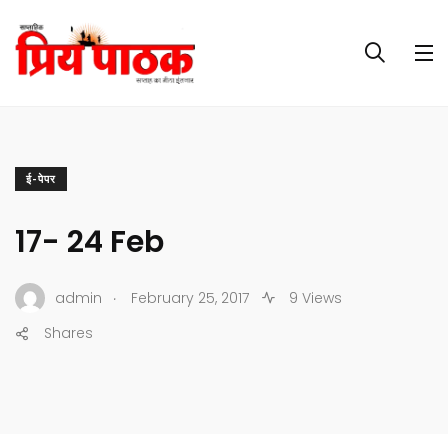
ई-पेपर
17- 24 Feb
.
admin
February 25, 2017
9 Views
Shares