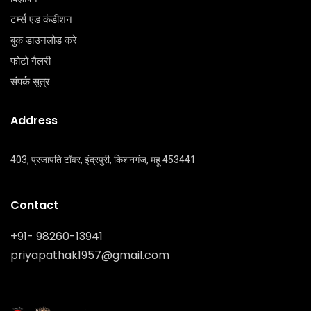
टर्म्स एंड कंडीशन
बुक डाउनलोड करे
फोटो गैलरी
संपर्क सूत्र
Address
403, प्रजापति टॉवर, इंद्रपुरी, किशनगंज, महू 453441
Contact
+91- 98260-13941
priyapathak1957@gmail.com