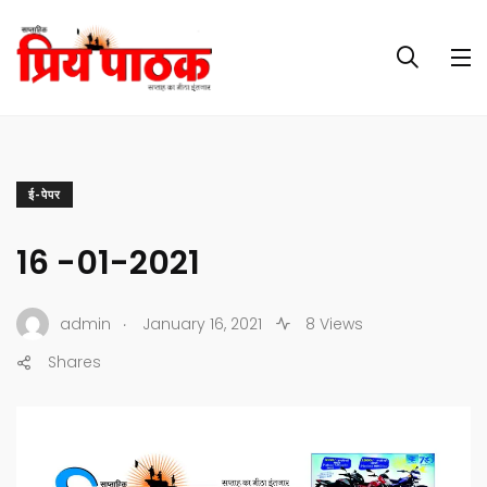
ई-पेपर
16 -01-2021
.
admin
January 16, 2021
8 Views
Shares