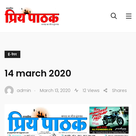
ई-पेपर
14 march 2020
.
admin
March 13, 2020
12 Views
Shares