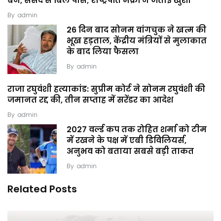
बैन, संसद से बिल पास; राष्ट्रपति मैक्रों ने जताई खुशी
By
admin
26 दिन बाद सोनम वांगचुक ने खत्म की
भूख हड़ताल, केंद्रीय मंत्रियों से मुलाकात
के बाद लिया फैसला
By
admin
राजा रघुवंशी हत्याकांड: सुप्रीम कोर्ट ने सोनम रघुवंशी की
जमानत रद्द की, तीन सप्ताह में सरेंडर का आदेश
By
admin
2027 वर्ल्ड कप तक रोहित शर्मा को टीम
में रखने के पक्ष में एबी डिविलियर्स,
अनुभव को बताया सबसे बड़ी ताकत
By
admin
Related Posts