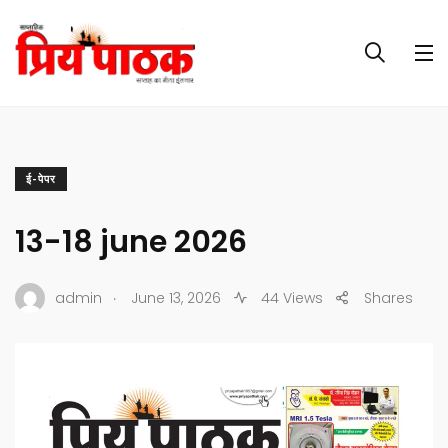
ई-पेपर
13-18 june 2026
.
admin
June 13, 2026
44 Views
Shares