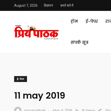
August 7, 2026
विज्ञापन
हमारे बारे में
होम
ई-पेपर
रा
संपर्क सूत्र
ई-पेपर
11 may 2019
.
priyapathak
May 11, 2019
8 Views
Sh