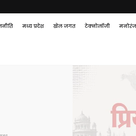
जनीति
मध्य प्रदेश
खेल जगत
टेक्‍नोलॉजी
मनोरं
ares