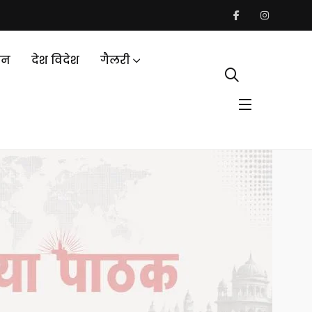
जन
देश विदेश
गैलरी