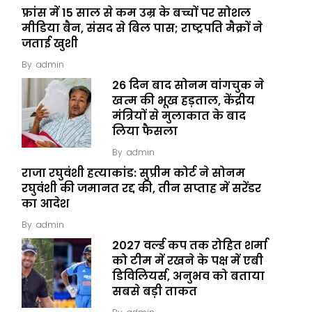
फ्रांस में 15 साल से कम उम्र के बच्चों पर सोशल
मीडिया बैन, संसद से बिल पास; राष्ट्रपति मैक्रों ने
जताई खुशी
By
admin
26 दिन बाद सोनम वांगचुक ने
खत्म की भूख हड़ताल, केंद्रीय
मंत्रियों से मुलाकात के बाद
लिया फैसला
By
admin
राजा रघुवंशी हत्याकांड: सुप्रीम कोर्ट ने सोनम
रघुवंशी की जमानत रद्द की, तीन सप्ताह में सरेंडर
का आदेश
By
admin
2027 वर्ल्ड कप तक रोहित शर्मा
को टीम में रखने के पक्ष में एबी
डिविलियर्स, अनुभव को बताया
सबसे बड़ी ताकत