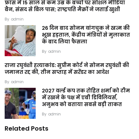
फ्रांस में 15 साल से कम उम्र के बच्चों पर सोशल मीडिया
बैन, संसद से बिल पास; राष्ट्रपति मैक्रों ने जताई खुशी
By
admin
26 दिन बाद सोनम वांगचुक ने खत्म की
भूख हड़ताल, केंद्रीय मंत्रियों से मुलाकात
के बाद लिया फैसला
By
admin
राजा रघुवंशी हत्याकांड: सुप्रीम कोर्ट ने सोनम रघुवंशी की
जमानत रद्द की, तीन सप्ताह में सरेंडर का आदेश
By
admin
2027 वर्ल्ड कप तक रोहित शर्मा को टीम
में रखने के पक्ष में एबी डिविलियर्स,
अनुभव को बताया सबसे बड़ी ताकत
By
admin
Related Posts