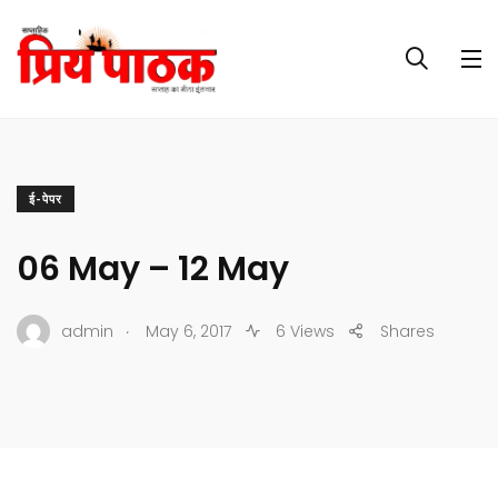
ई-पेपर
06 May – 12 May
.
admin
May 6, 2017
6 Views
Shares