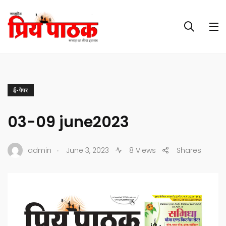
ई-पेपर
03-09 june2023
.
admin
June 3, 2023
8 Views
Shares