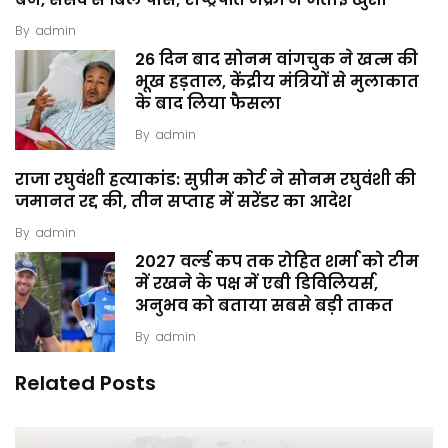
बैन, संसद से बिल पास; राष्ट्रपति मैक्रों ने जताई खुशी
By
admin
26 दिन बाद सोनम वांगचुक ने खत्म की
भूख हड़ताल, केंद्रीय मंत्रियों से मुलाकात
के बाद लिया फैसला
By
admin
राजा रघुवंशी हत्याकांड: सुप्रीम कोर्ट ने सोनम रघुवंशी की
जमानत रद्द की, तीन सप्ताह में सरेंडर का आदेश
By
admin
2027 वर्ल्ड कप तक रोहित शर्मा को टीम
में रखने के पक्ष में एबी डिविलियर्स,
अनुभव को बताया सबसे बड़ी ताकत
By
admin
Related Posts