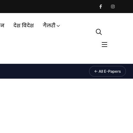
जन
देश विदेश
गैलरी
← All E-Papers